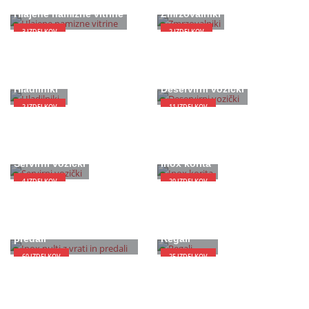
Hlajene namizne vitrine
Zmrzovalniki
3
IZDELKOV
2
IZDELKOV
Hladilniki
Deservirni vozički
2
IZDELKOV
11
IZDELKOV
Servirni vozički
Inox korita
4
IZDELKOV
20
IZDELKOV
Inox pulti z vrati in
predali
Regali
60
IZDELKOV
25
IZDELKOV