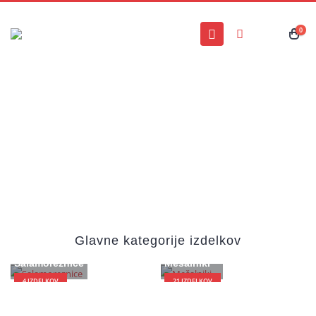
0
Glavne kategorije izdelkov
Salamoreznice
Mešalniki
4
IZDELKOV
21
IZDELKOV