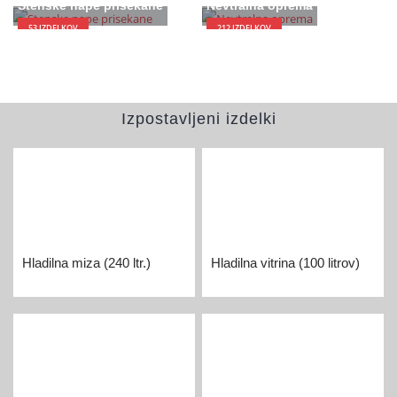
Stenske nape prisekane
Nevtralna oprema
53
IZDELKOV
212
IZDELKOV
Izpostavljeni izdelki
Hladilna miza (240 ltr.)
Hladilna vitrina (100 litrov)