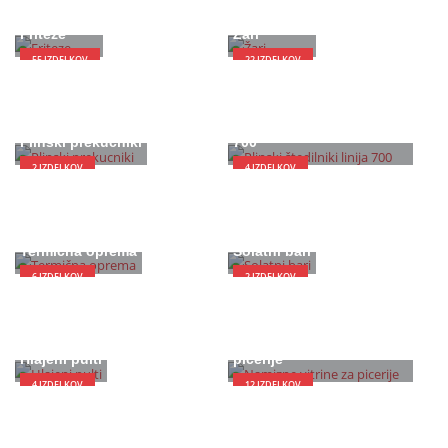
Friteze
Žari
55
IZDELKOV
22
IZDELKOV
Plinski štedilniki linija
Plinski prekucniki
700
2
IZDELKOV
4
IZDELKOV
Termična oprema
Solatni bari
6
IZDELKOV
2
IZDELKOV
Namizne vitrine za
Hlajeni pulti
picerije
4
IZDELKOV
12
IZDELKOV