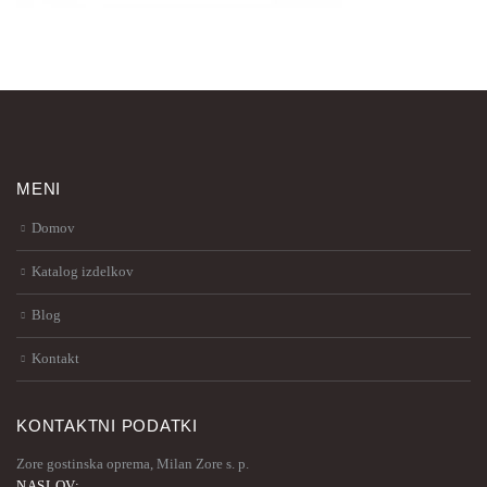
MENI
Domov
Katalog izdelkov
Blog
Kontakt
KONTAKTNI PODATKI
Zore gostinska oprema, Milan Zore s. p.
NASLOV: