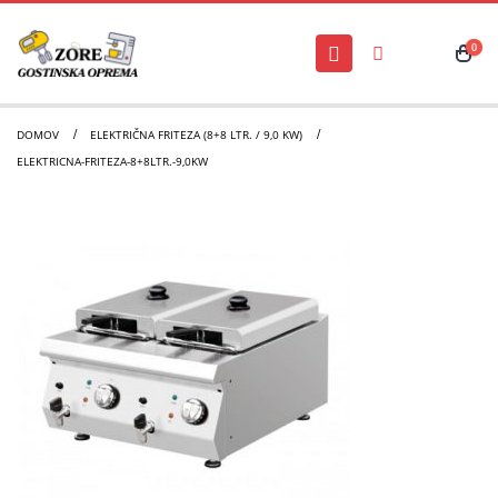
0
DOMOV
ELEKTRIČNA FRITEZA (8+8 LTR. / 9,0 KW)
ELEKTRICNA-FRITEZA-8+8LTR.-9,0KW