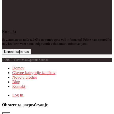
Kontakt
Se zanimate za naše izdelke in potrebujete več informacij? Pišite nam sporočilo
in v kratkem vam bomo odgovorili z dodatnimi informacijami.
Kontaktirajte nas
© 2019. GostinskaOpremaZore.si
Domov
Glavne kategorije izdelkov
Novo v prodaji
Blog
Kontakt
Log In
Obrazec za povpraševanje