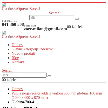
Search
Pokličite nas
041 360 508
Pišite nam
0
0 izdelek
zore.milan@gmail.com
Domov
Glavne kategorije izdelkov
Novo v prodaji
Blog
Kontakt
Search
0
0 izdelek
Domov
Pult iz nerjavečega jekla z vratom 600 mm globina 100 mm
(1000 x 600 x 870 mm)
Globina-700-4