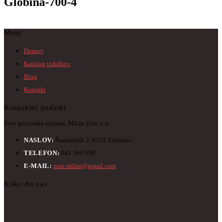
Globina-700-4
Meni
Domov
Katalog izdelkov
Blog
Kontakt
Kontaktni podatki
Zore gostinska oprema, Milan Zore s. p.
NASLOV:
Štatenberk 2, 8231 Trebelno
TELEFON:
041 360 508
E-MAIL:
zore.milan@gmail.com
Kako do nas